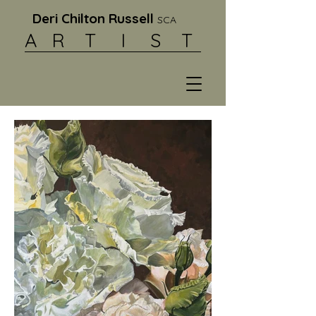
Deri Chilton Russell
SCA
A R
T I S T